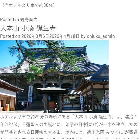
（当ホテルより車で約30分）
Posted in
観光案内
大本山 小湊 誕生寺
Posted on
2026年3月6日
2026年4月18日
by
onjuku_admin
ホテルより車で約25分の場所にある「大本山 小湊 誕生寺」は、建治2
年(1276)、日蓮聖人の生誕地に、弟子の日家[にけ]が一宇を建立したの
が開基とされる日蓮宗の大本山。境内には、徳川光圀[みつくに]が寄進