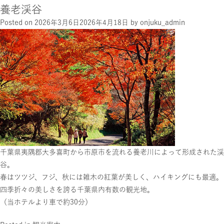
養老渓谷
Posted on
2026年3月6日
2026年4月18日
by
onjuku_admin
千葉県夷隅郡大多喜町から市原市を流れる養老川によって形成された渓
谷。
春はツツジ、フジ、秋には雑木の紅葉が美しく、ハイキングにも最適。
四季折々の美しさを誇る千葉県内有数の観光地。
（当ホテルより車で約30分）