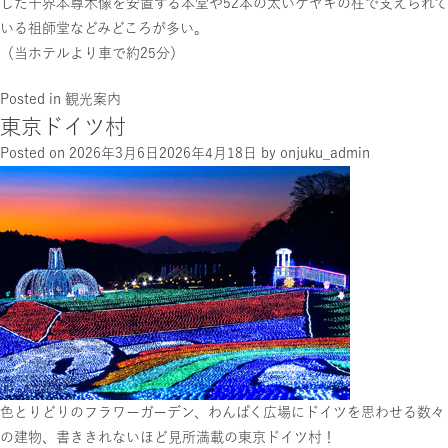
した十界本尊木像を安置する本堂や52本の太いケヤキの柱で支えられて
いる祖師堂などみどころが多い。
（当ホテルより車で約25分）
Posted in
観光案内
東京ドイツ村
Posted on
2026年3月6日
2026年4月18日
by
onjuku_admin
色とりどりのフラワーガーデン、わんぱく広場にドイツを思わせる数々
の建物、書ききれないほど見所満載の東京ドイツ村！