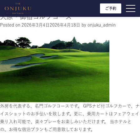
Skip to content
カテゴリー:
観光案内
ご予約
大原・御宿ゴルフコース
Posted on
2026年3月4日
2026年4月18日
by
onjuku_admin
外房を代表する、名門ゴルフコースです。 GPSナビ付ゴルフカーで、ナ
イスショットのお手伝いを致します。更に、乗用カートはフェアウェイ
乗り入れ可能で、楽々プレーをお楽しみいただけます。 当ホテルと
の、お得な宿泊プランもご用意致しております。