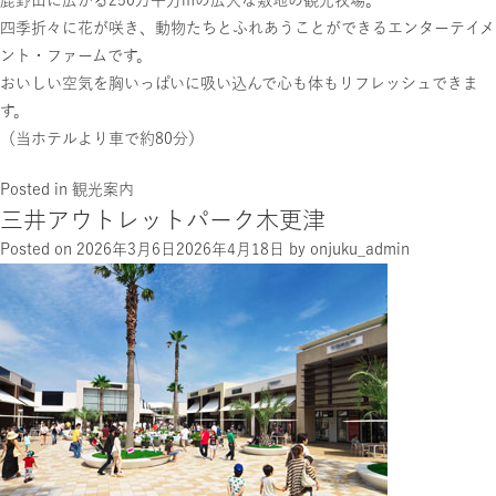
鹿野山に広がる250万平方mの広大な敷地の観光牧場。
四季折々に花が咲き、動物たちとふれあうことができるエンターテイメ
ント・ファームです。
おいしい空気を胸いっぱいに吸い込んで心も体もリフレッシュできま
す。
（当ホテルより車で約80分）
Posted in
観光案内
三井アウトレットパーク木更津
Posted on
2026年3月6日
2026年4月18日
by
onjuku_admin