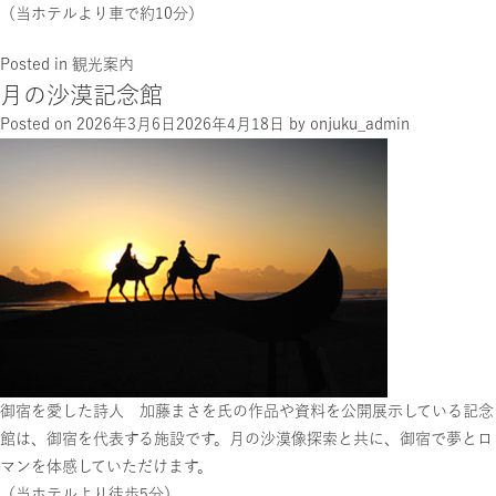
（当ホテルより車で約10分）
Posted in
観光案内
月の沙漠記念館
Posted on
2026年3月6日
2026年4月18日
by
onjuku_admin
御宿を愛した詩人 加藤まさを氏の作品や資料を公開展示している記念
館は、御宿を代表する施設です。月の沙漠像探索と共に、御宿で夢とロ
マンを体感していただけます。
（当ホテルより徒歩5分）