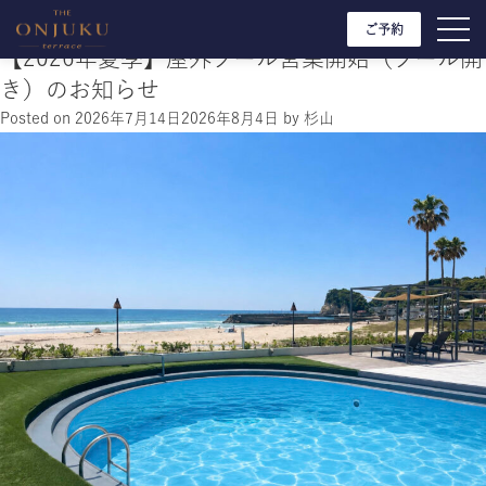
Skip to content
カテゴリー:
宿泊
ご予約
【2026年夏季】屋外プール営業開始（プール開
き）のお知らせ
Posted on
2026年7月14日
2026年8月4日
by
杉山