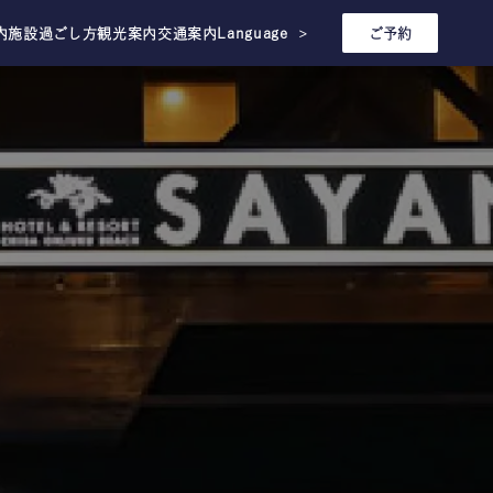
内施設
過ごし方
観光案内
交通案内
Language
ご予約
＞