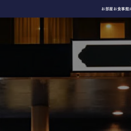
お部屋
お食事
館