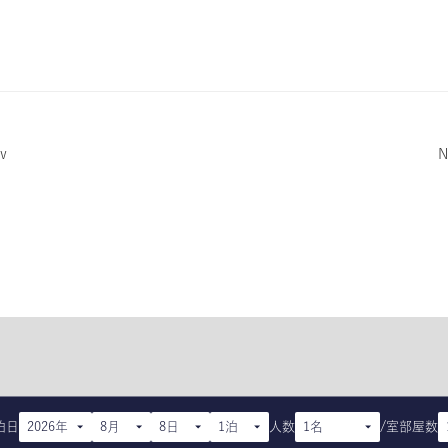
v
N
過去のニュース
泊日
人数
/室
部屋数